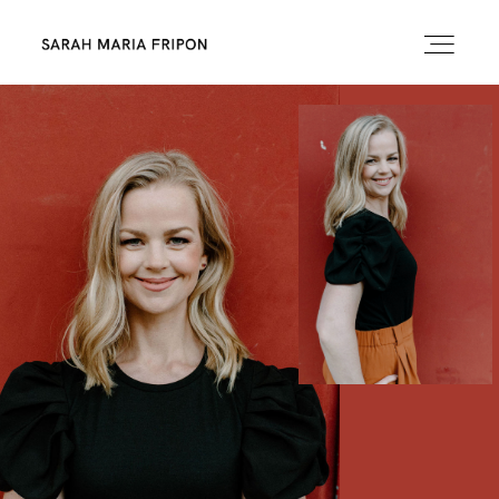
HOME
ABOUT
RADIO
MODERATION
PILATES